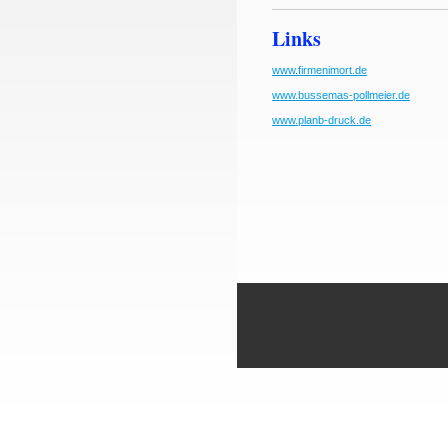
Links
www.firmenimort.de
www.bussemas-pollmeier.de
www.planb-druck.de